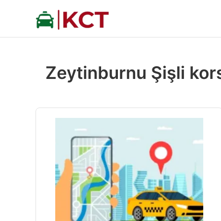
İçeriğe
atla
Zeytinburnu Şişli kor