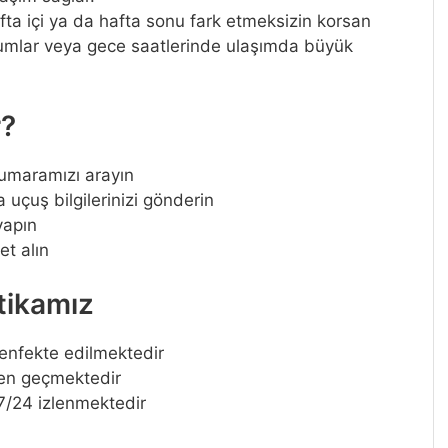
fta içi ya da hafta sonu fark etmeksizin korsan
 durumlar veya gece saatlerinde ulaşımda büyük
r?
maramızı arayın
 uçuş bilgilerinizi gönderin
yapın
et alın
tikamız
enfekte edilmektedir
den geçmektedir
7/24 izlenmektedir