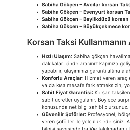
Sabiha Gökçen – Avcılar korsan Taks
Sabiha Gökçen – Esenyurt korsan Tak
Sabiha Gökçen – Beylikdüzü korsan T
Sabiha Gökçen – Büyükçekmece kors
Korsan Taksi Kullanmanın A
Hızlı Ulaşım
: Sabiha gökçen havaliman
dakikalar içinde aracınız kapınıza ge
yapabilir, ulaşımınızı garanti altına alab
Konforlu Araçlar
: Hizmet veren araçl
ya da kısa mesafe fark etmeksizin, yo
Sabit Fiyat Garantisi
: Korsan taksile
sabit ücretler uygulanır. Böylece sürpr
konusunda net bilgi sahibi olursunuz.
Güvenilir Şoförler
: Profesyonel, böl
veren şoförler ile yolculuk edersiniz.
bilgisi sayesinde trafiğe takılmadan u