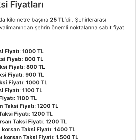
i Fiyatları
arda kilometre başına
25 TL
‘dir. Şehirlerarası
avalimanından şehrin önemli noktalarına sabit fiyat
i Fiyatı
:
1000 TL
i Fiyatı
:
800 TL
si Fiyatı
:
800 TL
si Fiyatı
:
900 TL
si Fiyatı
:
1000 TL
i Fiyatı
:
1100 TL
Fiyatı
:
1100 TL
 Taksi Fiyatı
:
1200 TL
aksi Fiyatı
:
1200 TL
san Taksi Fiyatı
:
1200 TL
korsan Taksi Fiyatı
:
1400 TL
 korsan Taksi Fiyatı
:
1.500 TL