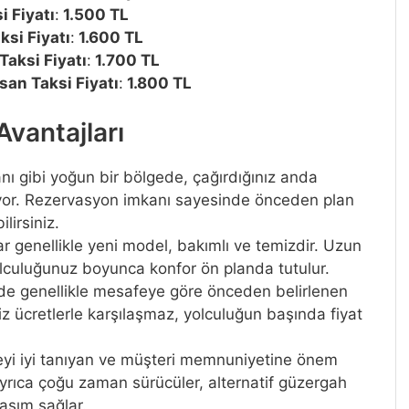
i Fiyatı
:
1.500 TL
si Fiyatı
:
1.600 TL
aksi Fiyatı
:
1.700 TL
an Taksi Fiyatı
:
1.800 TL
vantajları
ı gibi yoğun bir bölgede, çağırdığınız anda
liyor. Rezervasyon imkanı sayesinde önceden plan
ilirsiniz.
ar genellikle yeni model, bakımlı ve temizdir. Uzun
lculuğunuz boyunca konfor ön planda tutulur.
rde genellikle mesafeye göre önceden belirlenen
iz ücretlerle karşılaşmaz, yolculuğun başında fiyat
geyi iyi tanıyan ve müşteri memnuniyetine önem
 Ayrıca çoğu zaman sürücüler, alternatif güzergah
laşım sağlar.