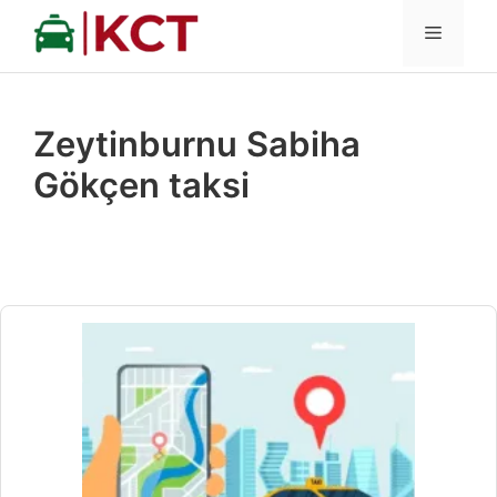
İçeriğe
MENÜ
atla
Zeytinburnu Sabiha
Gökçen taksi