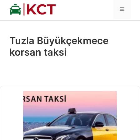
İçeriğe
MENÜ
atla
Tuzla Büyükçekmece
korsan taksi