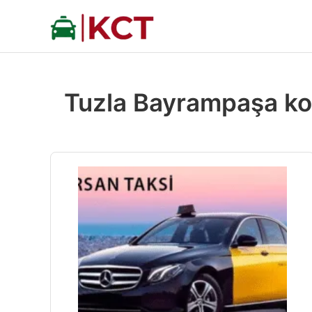
İçeriğe
atla
Tuzla Bayrampaşa ko