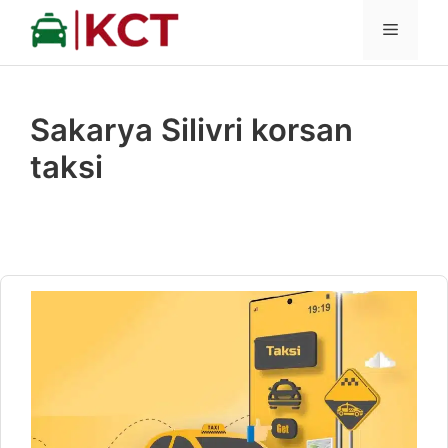
İçeriğe
MENÜ
atla
Sakarya Silivri korsan
taksi