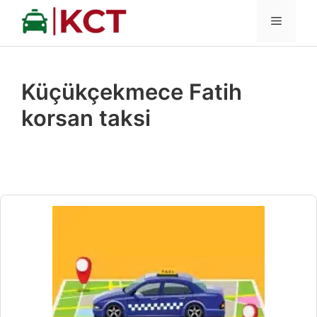
İçeriğe
MENÜ
atla
Küçükçekmece Fatih
korsan taksi