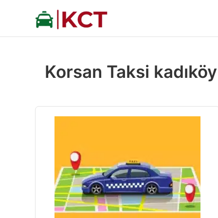
İçeriğe
atla
Korsan Taksi kadıköy