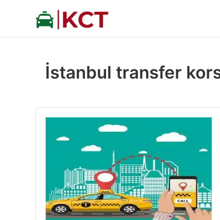
İçeriğe
atla
İstanbul transfer kor