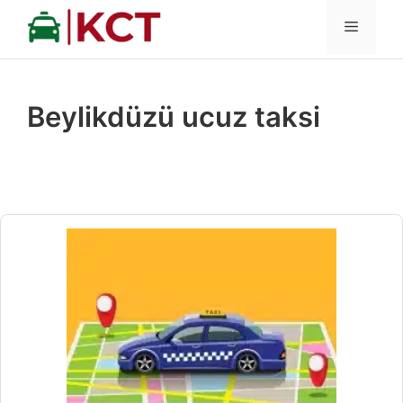
İçeriğe
MENÜ
atla
Beylikdüzü ucuz taksi