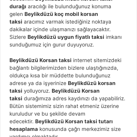
durağı
aracılığı ile bulunduğunuz konuma
gelen
Beylikdüzü
koç mobil korsan
taksi
aracımız varmak istediğiniz noktaya
dakikalar içinde ulaşmanızı sağlayacaktır.
Sizlere
Beylikdüzü
uygun fiyatlı taksi
imkanı
sunduğumuz için gurur duyuyoruz.
Beylikdüzü
Korsan taksi
internet sitemizdeki
bağlantı bilgilerimizden bizlere ulaştığınızda,
oldukça kısa bir müddette bulunduğunuz
adrese ya da işyerinize
Beylikdüzü
korsan
taksi
yolluyoruz.
Beylikdüzü
Korsan
taksi
durağımıza adres kaydınızı da yapabiliriz.
Bütün sistemimiz sizin rahat etmeniz üzerine
kuruludur ve bu şekilde devam
edecektir.
Beylikdüzü
Korsan taksi tutarı
hesaplama
konusunda çağrı merkezimiz size
yardımcı olmaktadır.