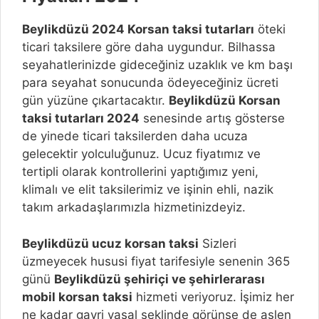
Beylikdüzü
2024 Korsan taksi tutarları
öteki
ticari taksilere göre daha uygundur. Bilhassa
seyahatlerinizde gideceğiniz uzaklık ve km başı
para seyahat sonucunda ödeyeceğiniz ücreti
gün yüzüne çıkartacaktır.
Beylikdüzü
Korsan
taksi tutarları 2024
senesinde artış gösterse
de yinede ticari taksilerden daha ucuza
gelecektir yolculuğunuz. Ucuz fiyatımız ve
tertipli olarak kontrollerini yaptığımız yeni,
klimalı ve elit taksilerimiz ve işinin ehli, nazik
takım arkadaşlarımızla hizmetinizdeyiz.
Beylikdüzü ucuz korsan taksi
Sizleri
üzmeyecek hususi fiyat tarifesiyle senenin 365
günü
Beylikdüzü
şehiriçi ve şehirlerarası
mobil korsan taksi
hizmeti veriyoruz. İşimiz her
ne kadar gayri yasal şeklinde görünse de aslen