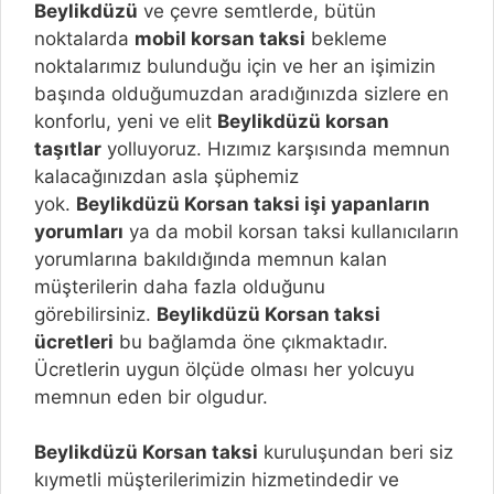
Beylikdüzü
ve çevre semtlerde, bütün
noktalarda
mobil korsan taksi
bekleme
noktalarımız bulunduğu için ve her an işimizin
başında olduğumuzdan aradığınızda sizlere en
konforlu, yeni ve elit
Beylikdüzü
korsan
taşıtlar
yolluyoruz. Hızımız karşısında memnun
kalacağınızdan asla şüphemiz
yok.
Beylikdüzü
Korsan taksi işi yapanların
yorumları
ya da mobil korsan taksi kullanıcıların
yorumlarına bakıldığında memnun kalan
müşterilerin daha fazla olduğunu
görebilirsiniz.
Beylikdüzü
Korsan taksi
ücretleri
bu bağlamda öne çıkmaktadır.
Ücretlerin uygun ölçüde olması her yolcuyu
memnun eden bir olgudur.
Beylikdüzü
Korsan taksi
kuruluşundan beri siz
kıymetli müşterilerimizin hizmetindedir ve