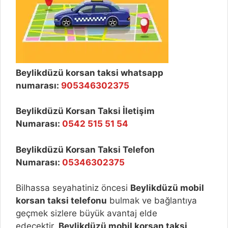
Beylikdüzü korsan taksi whatsapp
numarası:
905346302375
Beylikdüzü Korsan Taksi İletişim
Numarası:
0542 515 51 54
Beylikdüzü Korsan Taksi Telefon
Numarası:
05346302375
Bilhassa seyahatiniz öncesi
Beylikdüzü
mobil
korsan taksi telefonu
bulmak ve bağlantıya
geçmek sizlere büyük avantaj elde
edecektir.
Beylikdüzü
mobil korsan taksi