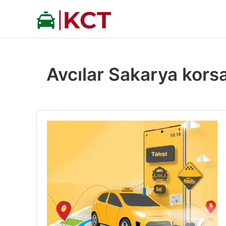
İçeriğe
atla
Avcılar Sakarya korsa