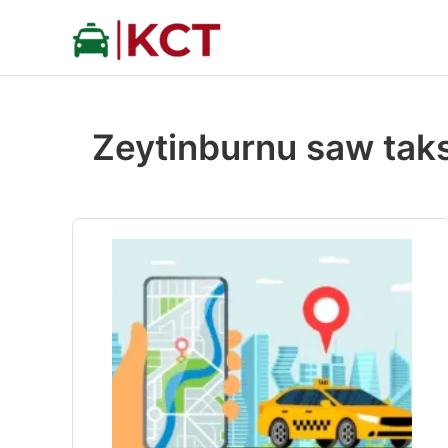
İçeriğe
atla
Zeytinburnu saw taks