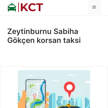
İçeriğe
MENÜ
atla
Zeytinburnu Sabiha
Gökçen korsan taksi