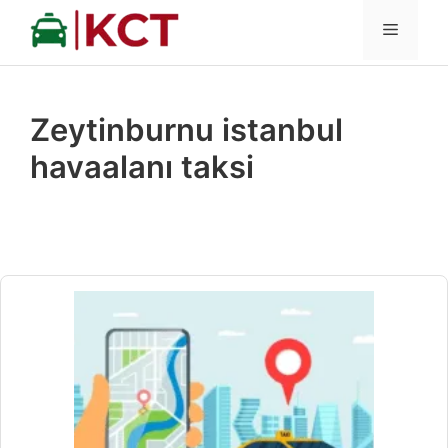
İçeriğe
MENÜ
atla
Zeytinburnu istanbul
havaalanı taksi