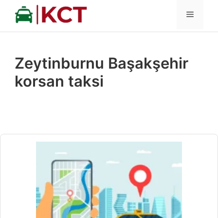
İçeriğe
MENÜ
atla
Zeytinburnu Başakşehir
korsan taksi