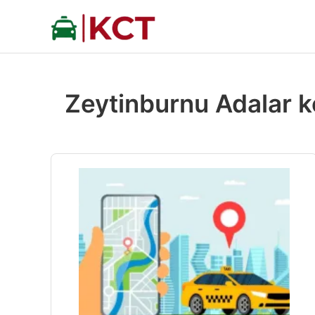
İçeriğe
atla
Zeytinburnu Adalar k