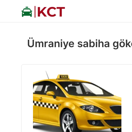
İçeriğe
atla
Ümraniye sabiha gök