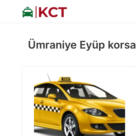
İçeriğe
atla
Ümraniye Eyüp korsa