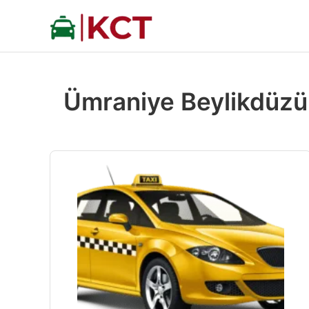
İçeriğe
atla
Ümraniye Beylikdüzü 