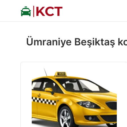
İçeriğe
atla
Ümraniye Beşiktaş ko