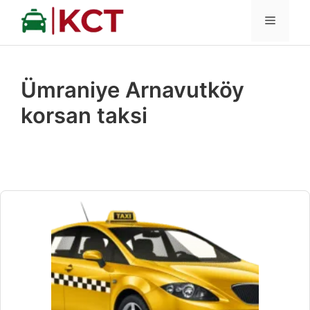
İçeriğe
MENÜ
atla
Ümraniye Arnavutköy
korsan taksi