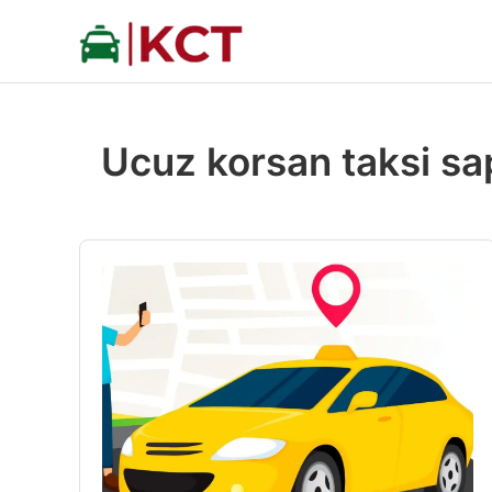
İçeriğe
atla
Ucuz korsan taksi s