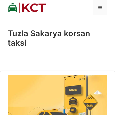
İçeriğe
MENÜ
atla
Tuzla Sakarya korsan
taksi