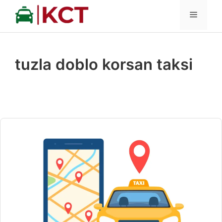
İçeriğe
MENÜ
atla
tuzla doblo korsan taksi