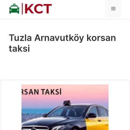
İçeriğe
MENÜ
atla
Tuzla Arnavutköy korsan
taksi