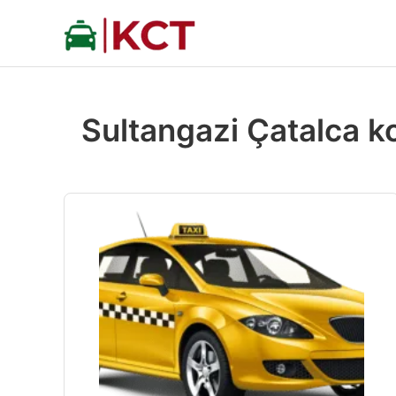
İçeriğe
atla
Sultangazi Çatalca k