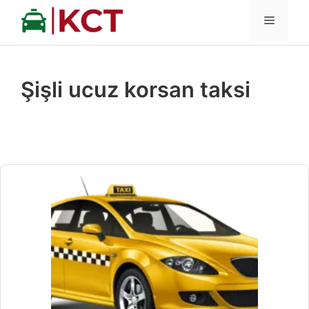
İçeriğe
MENÜ
atla
Şişli ucuz korsan taksi