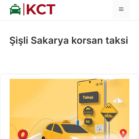
İçeriğe
MENÜ
atla
Şişli Sakarya korsan taksi