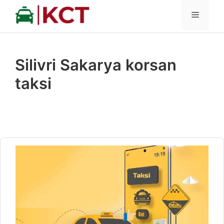
İçeriğe
MENÜ
atla
Silivri Sakarya korsan
taksi