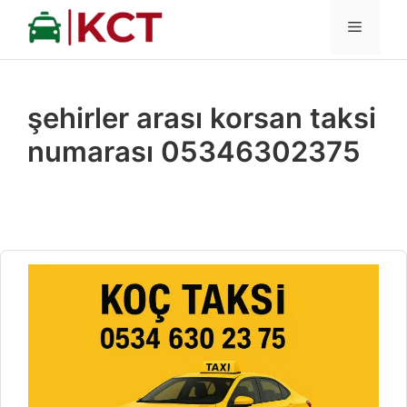
İçeriğe
MENÜ
atla
şehirler arası korsan taksi
numarası 05346302375