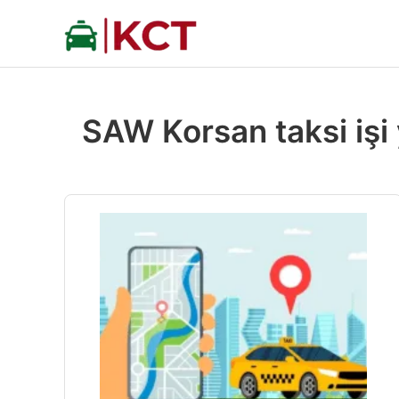
İçeriğe
atla
SAW Korsan taksi işi 