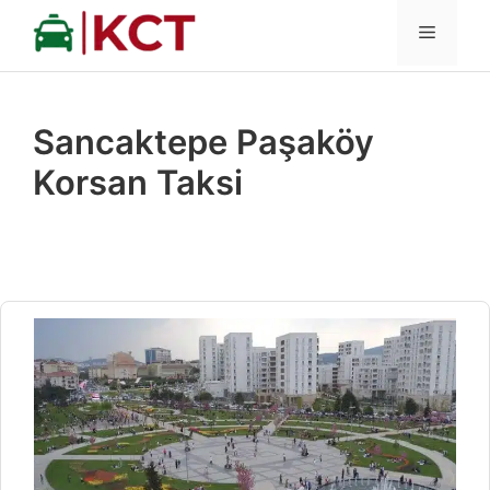
İçeriğe
MENÜ
atla
Sancaktepe Paşaköy
Korsan Taksi