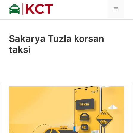
İçeriğe
MENÜ
atla
Sakarya Tuzla korsan
taksi