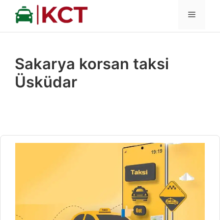
İçeriğe
MENÜ
atla
Sakarya korsan taksi
Üsküdar