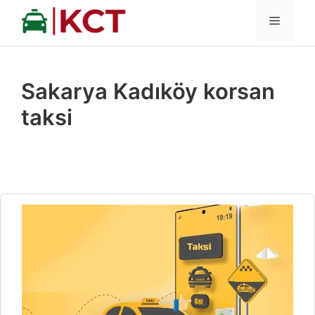
İçeriğe
MENÜ
atla
Sakarya Kadıköy korsan
taksi