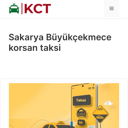
İçeriğe
MENÜ
atla
Sakarya Büyükçekmece
korsan taksi