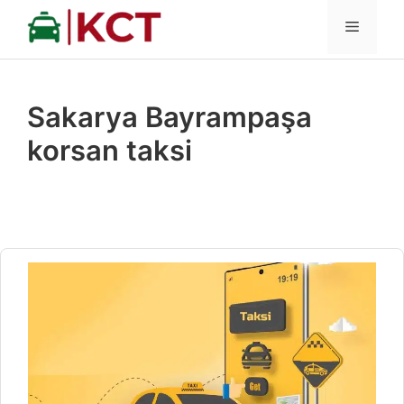
İçeriğe
MENÜ
atla
Sakarya Bayrampaşa
korsan taksi