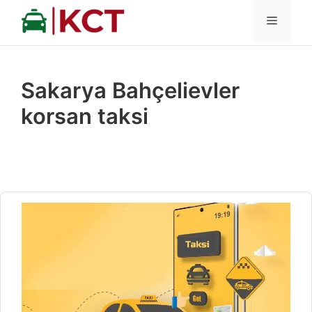
İçeriğe
MENÜ
atla
Sakarya Bahçelievler
korsan taksi