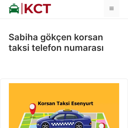
İçeriğe
MENÜ
atla
Sabiha gökçen korsan
taksi telefon numarası