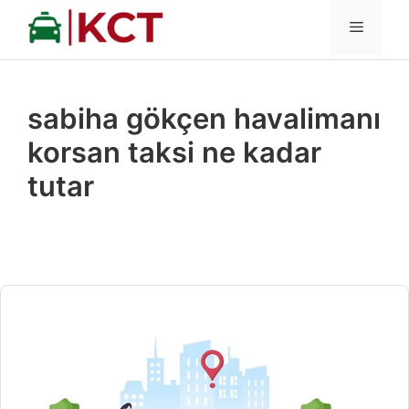
İçeriğe
MENÜ
atla
sabiha gökçen havalimanı
korsan taksi ne kadar
tutar