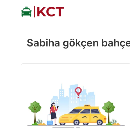
İçeriğe
atla
Sabiha gökçen bahçeş