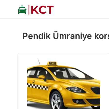
İçeriğe
atla
Pendik Ümraniye kor