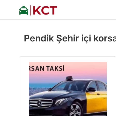
İçeriğe
atla
Pendik Şehir içi kors