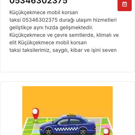
05346302375
Küçükçekmece mobil korsan
taksi 05346302375 durağı ulaşım hizmetleri
geliştikçe aynı hızda gelişmektedir.
Küçükçekmece ve çevre semtlerde, klimalı ve
elit Küçükçekmece mobil korsan
taksi taksilerimiz, saygılı, kibar ve işini seven