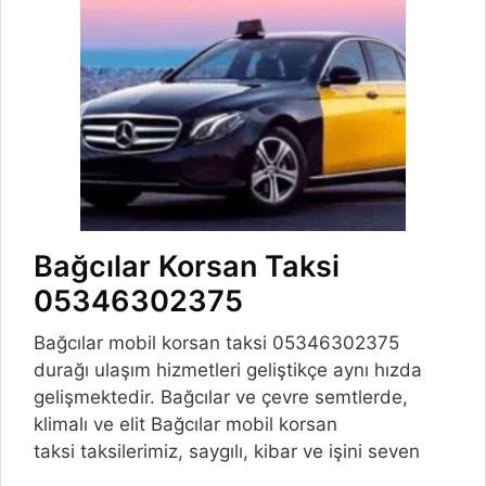
Bağcılar Korsan Taksi
05346302375
Bağcılar mobil korsan taksi 05346302375
durağı ulaşım hizmetleri geliştikçe aynı hızda
gelişmektedir. Bağcılar ve çevre semtlerde,
klimalı ve elit Bağcılar mobil korsan
taksi taksilerimiz, saygılı, kibar ve işini seven