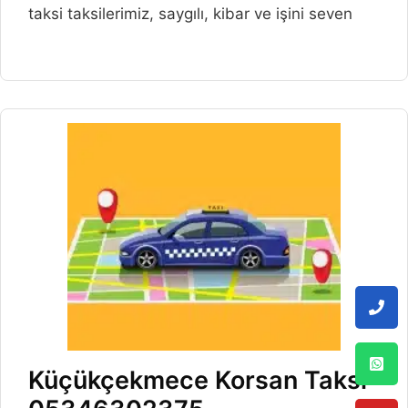
taksi taksilerimiz, saygılı, kibar ve işini seven
Küçükçekmece Korsan Taksi