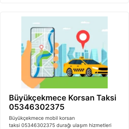
Büyükçekmece Korsan Taksi
05346302375
Büyükçekmece mobil korsan
taksi 05346302375 durağı ulaşım hizmetleri