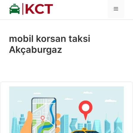
İçeriğe
MENÜ
atla
mobil korsan taksi
Akçaburgaz