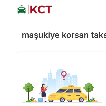
İçeriğe
atla
maşukiye korsan taks