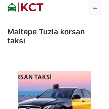
İçeriğe
MENÜ
atla
Maltepe Tuzla korsan
taksi