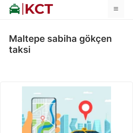
İçeriğe
MENÜ
atla
Maltepe sabiha gökçen
taksi