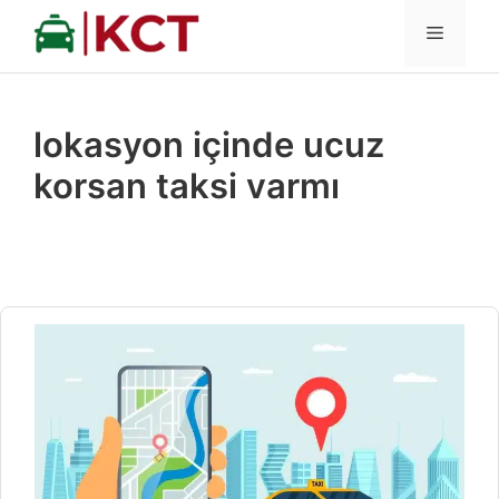
İçeriğe
MENÜ
atla
lokasyon içinde ucuz
korsan taksi varmı